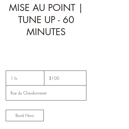
MISE AU POINT |
TUNE UP - 60
MINUTES
100
Canadian
1 hr
1
$100
dollars
h
Rue du Chardonneret
Book Now