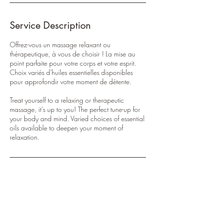
Service Description
Offrez-vous un massage relaxant ou
thérapeutique, à vous de choisir ! La mise au
point parfaite pour votre corps et votre esprit.
Choix variés d'huiles essentielles disponibles
pour approfondir votre moment de détente.
Treat yourself to a relaxing or therapeutic
massage, it’s up to you! The perfect tune-up for
your body and mind. Varied choices of essential
oils available to deepen your moment of
relaxation.
Cancellation Policy
Les annulations faites avec un préavis de moins
de 24 heures seront facturées 50 $. |
Cancellations made with less than 24 hours